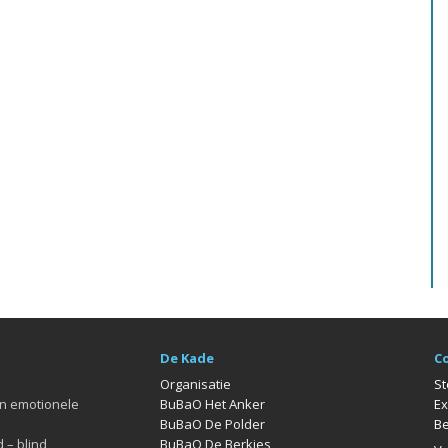
De Kade
C
Organisatie
St
en emotionele
BuBaO Het Anker
Ex
BuBaO De Polder
Be
 – blind
BuBaO De Berkjes