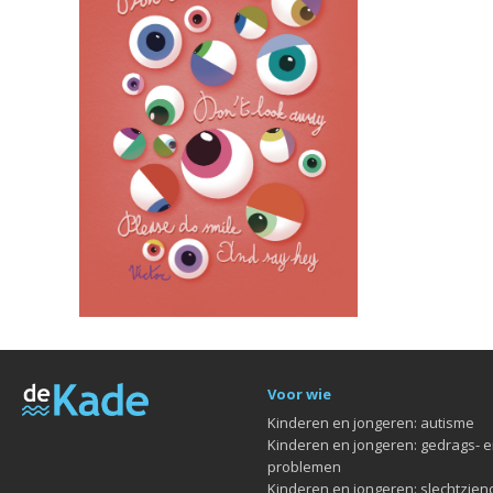
Voor wie
Kinderen en jongeren: autisme
Kinderen en jongeren: gedrags- 
problemen
Kinderen en jongeren: slechtziend