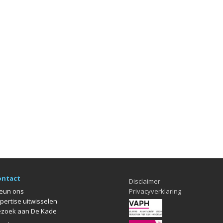
ontact
Disclaimer
eun ons
Privacyverklaring
pertise uitwisselen
zoek aan De Kade