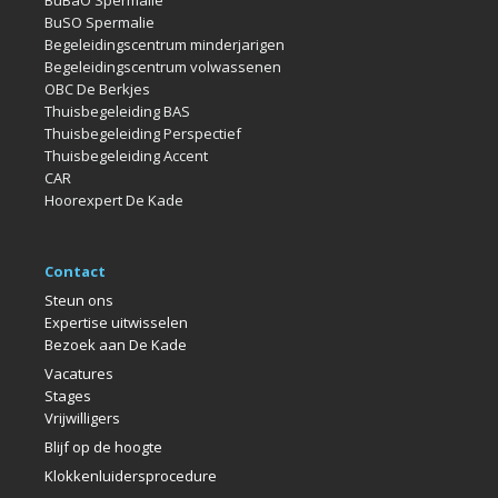
BuBaO Spermalie
BuSO Spermalie
Begeleidingscentrum minderjarigen
Begeleidingscentrum volwassenen
OBC De Berkjes
Thuisbegeleiding BAS
Thuisbegeleiding Perspectief
Thuisbegeleiding Accent
CAR
Hoorexpert De Kade
Contact
Steun ons
Expertise uitwisselen
Bezoek aan De Kade
Vacatures
Stages
Vrijwilligers
Blijf op de hoogte
Klokkenlui
dersprocedure