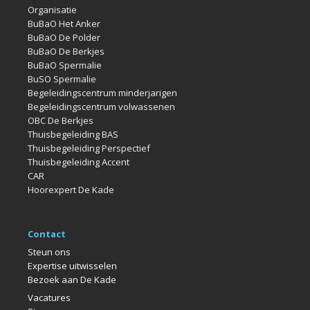
Organisatie
BuBaO Het Anker
BuBaO De Polder
BuBaO De Berkjes
BuBaO Spermalie
BuSO Spermalie
Begeleidingscentrum minderjarigen
Begeleidingscentrum volwassenen
OBC De Berkjes
Thuisbegeleiding BAS
Thuisbegeleiding Perspectief
Thuisbegeleiding Accent
CAR
Hoorexpert De Kade
Contact
Steun ons
Expertise uitwisselen
Bezoek aan De Kade
Vacatures