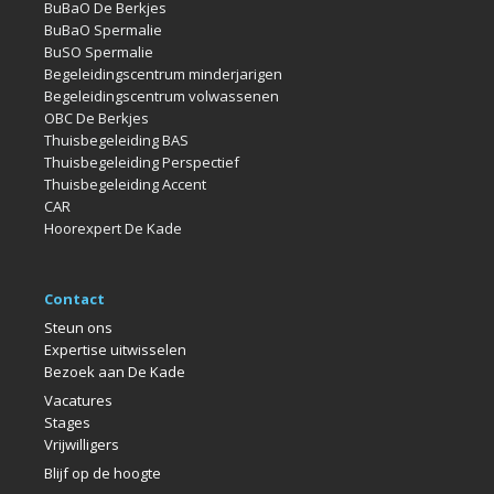
BuBaO De Berkjes
BuBaO Spermalie
BuSO Spermalie
Begeleidingscentrum minderjarigen
Begeleidingscentrum volwassenen
OBC De Berkjes
Thuisbegeleiding BAS
Thuisbegeleiding Perspectief
Thuisbegeleiding Accent
CAR
Hoorexpert De Kade
Contact
Steun ons
Expertise uitwisselen
Bezoek aan De Kade
Vacatures
Stages
Vrijwilligers
Blijf op de hoogte