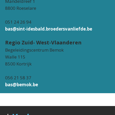
Mandeldreef 1
8800 Roeselare
051 24 26 94
bas@sint-idesbald.broedersvanliefde.be
Regio Zuid- West-Vlaanderen
Begeleidingscentrum Bemok
Walle 115
8500 Kortrijk
056 21 58 37
bas@bemok.be