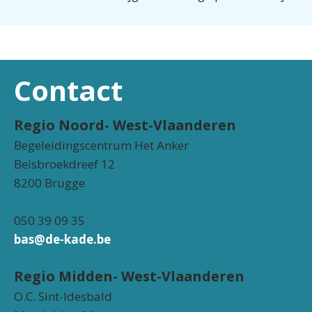
Contact
Regio Noord- West-Vlaanderen
Begeleidingscentrum Het Anker
Beisbroekdreef 12
8200 Brugge
050 39 09 35
bas@de-kade.be
Regio Midden- West-Vlaanderen
O.C. Sint-Idesbald