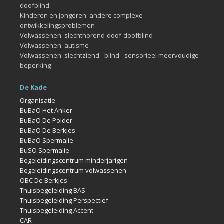
doofblind
Kinderen en jongeren: andere complexe
ontwikkelingsproblemen
Volwassenen: slechthorend-doof-doofblind
Volwassenen: autisme
Volwassenen: slechtziend - blind - sensorieel meervoudige
beperking
De Kade
Organisatie
BuBaO Het Anker
BuBaO De Polder
BuBaO De Berkjes
BuBaO Spermalie
BuSO Spermalie
Begeleidingscentrum minderjarigen
Begeleidingscentrum volwassenen
OBC De Berkjes
Thuisbegeleiding BAS
Thuisbegeleiding Perspectief
Thuisbegeleiding Accent
CAR