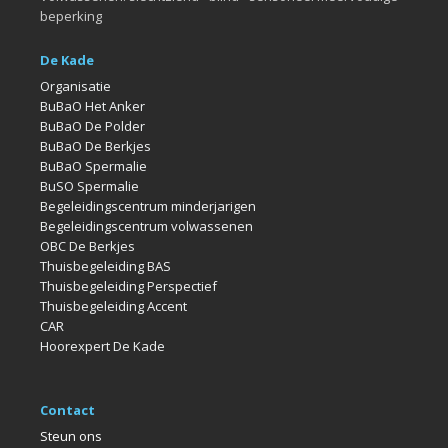
beperking
De Kade
Organisatie
BuBaO Het Anker
BuBaO De Polder
BuBaO De Berkjes
BuBaO Spermalie
BuSO Spermalie
Begeleidingscentrum minderjarigen
Begeleidingscentrum volwassenen
OBC De Berkjes
Thuisbegeleiding BAS
Thuisbegeleiding Perspectief
Thuisbegeleiding Accent
CAR
Hoorexpert De Kade
Contact
Steun ons