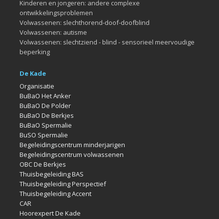
Kinderen en jongeren: andere complexe
ontwikkelingsproblemen
Volwassenen: slechthorend-doof-doofblind
Volwassenen: autisme
Volwassenen: slechtziend - blind - sensorieel meervoudige
beperking
De Kade
Organisatie
BuBaO Het Anker
BuBaO De Polder
BuBaO De Berkjes
BuBaO Spermalie
BuSO Spermalie
Begeleidingscentrum minderjarigen
Begeleidingscentrum volwassenen
OBC De Berkjes
Thuisbegeleiding BAS
Thuisbegeleiding Perspectief
Thuisbegeleiding Accent
CAR
Hoorexpert De Kade