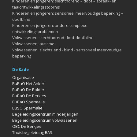
Kinderen en jongeren: slechthorend – doof – spraak- en
taalontwikkelingsstoornis
Kinderen en jongeren: sensorieel meervoudige beperking –
doofblind
Kinderen en jongeren: andere complexe
ontwikkelingsproblemen
Volwassenen: slechthorend-doof-doofblind
Volwassenen: autisme
Volwassenen: slechtziend - blind - sensorieel meervoudige
beperking
De Kade
Organisatie
BuBaO Het Anker
BuBaO De Polder
BuBaO De Berkjes
BuBaO Spermalie
BuSO Spermalie
Begeleidingscentrum minderjarigen
Begeleidingscentrum volwassenen
OBC De Berkjes
Thuisbegeleiding BAS