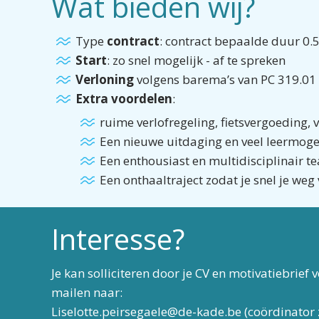
Wat bieden wij?
Type
contract
: contract bepaalde duur 0.5
Start
: zo snel mogelijk - af te spreken
Verloning
volgens barema’s van PC 319.01
Extra voordelen
:
ruime verlofregeling, fietsvergoeding,
Een nieuwe uitdaging en veel leermoge
Een enthousiast en multidisciplinair t
Een onthaaltraject zodat je snel je weg 
Interesse?
Je kan solliciteren door je CV en motivatiebrief 
mailen naar:
Liselotte.peirsegaele@de-kade.be (coördinator 