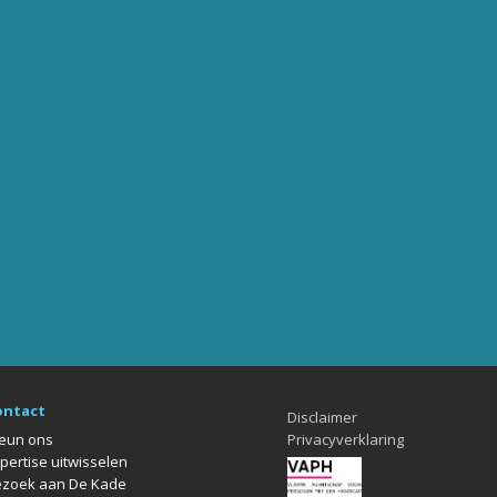
ontact
Disclaimer
eun ons
Privacyverklaring
pertise uitwisselen
zoek aan De Kade