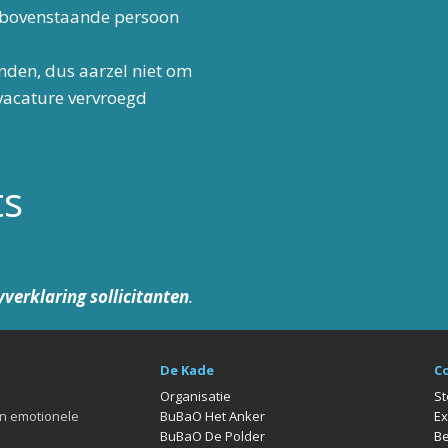
 bovenstaande persoon
inden, dus aarzel niet om
 vacature vervroegd
ts
yverklaring sollicitanten
.
De Kade
C
Organisatie
St
en emotionele
BuBaO Het Anker
Ex
BuBaO De Polder
Be