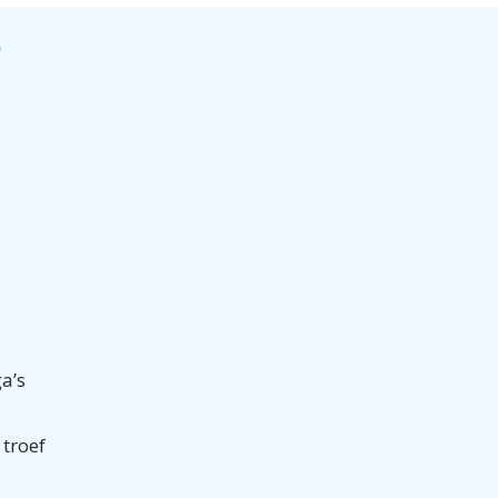
?
a’s
 troef