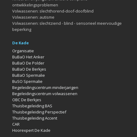
ontwikkelingsproblemen
Volwassenen: slechthorend-doof-doofblind
Volwassenen: autisme
Volwassenen: slechtziend - blind - sensorieel meervoudige
beperking
De Kade
Organisatie
BuBaO Het Anker
BuBaO De Polder
BuBaO De Berkjes
BuBaO Spermalie
BuSO Spermalie
Begeleidingscentrum minderjarigen
Begeleidingscentrum volwassenen
OBC De Berkjes
Thuisbegeleiding BAS
Thuisbegeleiding Perspectief
Thuisbegeleiding Accent
CAR
Hoorexpert De Kade