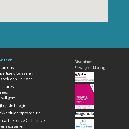
ontact
Disclaimer
eun ons
Privacyverklaring
pertise uitwisselen
zoek aan De Kade
catures
ages
ijwilligers
ijf op de hoogte
okkenlui
dersprocedure
ntacteer onze Collectieve
erlegorganen