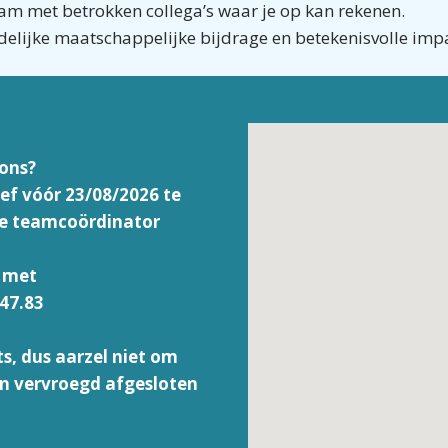
team met betrokken collega’s waar je op kan rekenen.
idelijke maatschappelijke bijdrage en betekenisvolle imp
 ons?
ief vóór 23/08/2026 te
e
teamcoördinator
p met
.47.83
s, dus aarzel niet om
an vervroegd afgesloten