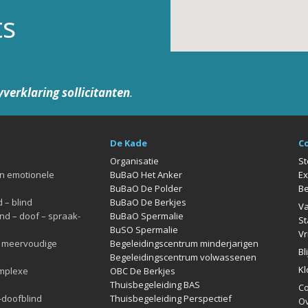
ts
yverklaring sollicitanten
.
De Kade
C
Organisatie
St
en emotionele
BuBaO Het Anker
Ex
BuBaO De Polder
Be
 – blind
BuBaO De Berkjes
Va
nd – doof – spraak-
BuBaO Spermalie
St
BuSO Spermalie
Vr
l meervoudige
Begeleidingscentrum minderjarigen
Bl
Begeleidingscentrum volwassenen
Kl
omplexe
OBC De Berkjes
Thuisbegeleiding BAS
Co
-doofblind
Thuisbegeleiding Perspectief
Ov