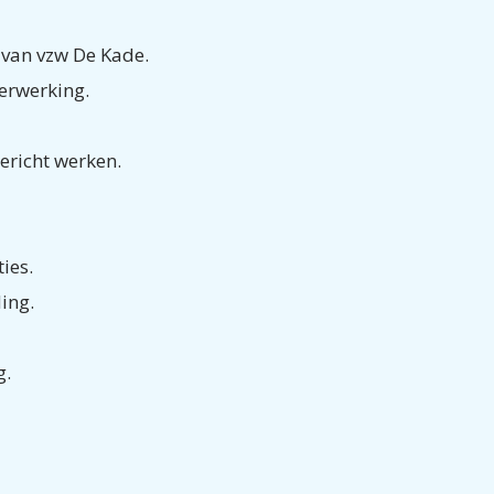
den van vzw De Kade.
euterwerking.
htgericht werken.
tuaties.
houding.
ak.
ndig.