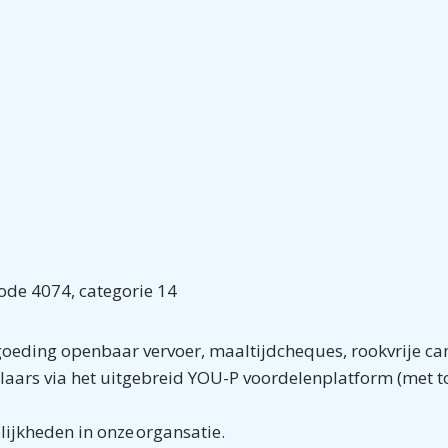
code 4074, categorie 14
rgoeding openbaar vervoer, maaltijdcheques, rookvrije ca
elaars via het uitgebreid YOU-P voordelenplatform (met t
lijkheden in onze organsatie.