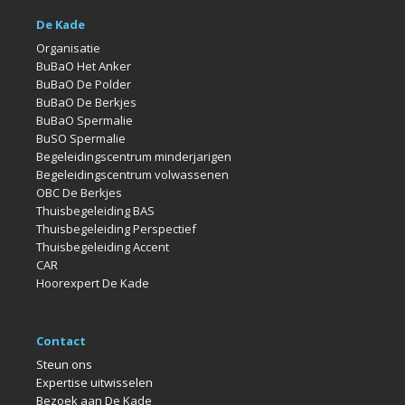
De Kade
Organisatie
BuBaO Het Anker
BuBaO De Polder
BuBaO De Berkjes
BuBaO Spermalie
BuSO Spermalie
Begeleidingscentrum minderjarigen
Begeleidingscentrum volwassenen
OBC De Berkjes
Thuisbegeleiding BAS
Thuisbegeleiding Perspectief
Thuisbegeleiding Accent
CAR
Hoorexpert De Kade
Contact
Steun ons
Expertise uitwisselen
Bezoek aan De Kade