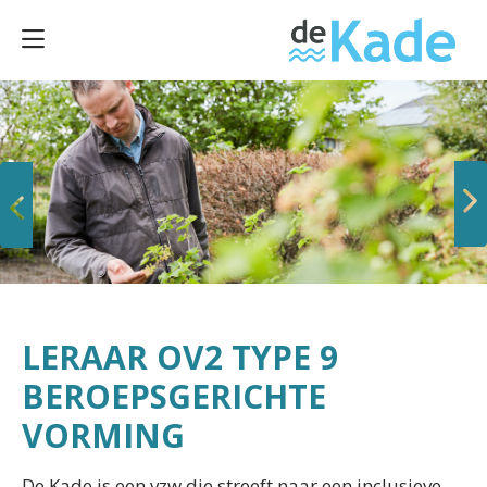
Vorige
Volgende
LERAAR OV2 TYPE 9
BEROEPSGERICHTE
VORMING
De Kade is een vzw die streeft naar een inclusieve