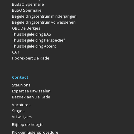
BuBaO Spermalie
BuSO Spermalie
Begeleidingscentrum minderjarigen
Begeleidingscentrum volwassenen
OBC De Berkjes
Thuisbegeleiding BAS
Thuisbegeleiding Perspectief
Thuisbegeleiding Accent
CAR
Hoorexpert De Kade
Contact
Steun ons
Expertise uitwisselen
Bezoek aan De Kade
Vacatures
Stages
Vrijwilligers
Blijf op de hoogte
Klokkenlui
dersprocedure