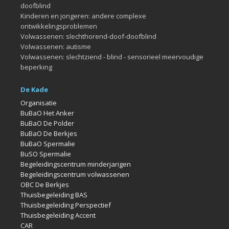
doofblind
Kinderen en jongeren: andere complexe
ontwikkelingsproblemen
Volwassenen: slechthorend-doof-doofblind
Volwassenen: autisme
Volwassenen: slechtziend - blind - sensorieel meervoudige
beperking
De Kade
Organisatie
BuBaO Het Anker
BuBaO De Polder
BuBaO De Berkjes
BuBaO Spermalie
BuSO Spermalie
Begeleidingscentrum minderjarigen
Begeleidingscentrum volwassenen
OBC De Berkjes
Thuisbegeleiding BAS
Thuisbegeleiding Perspectief
Thuisbegeleiding Accent
CAR