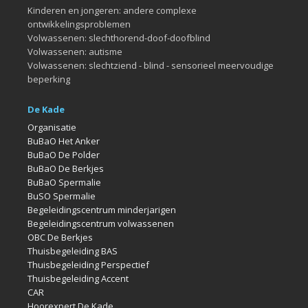
Kinderen en jongeren: andere complexe
ontwikkelingsproblemen
Volwassenen: slechthorend-doof-doofblind
Volwassenen: autisme
Volwassenen: slechtziend - blind - sensorieel meervoudige
beperking
De Kade
Organisatie
BuBaO Het Anker
BuBaO De Polder
BuBaO De Berkjes
BuBaO Spermalie
BuSO Spermalie
Begeleidingscentrum minderjarigen
Begeleidingscentrum volwassenen
OBC De Berkjes
Thuisbegeleiding BAS
Thuisbegeleiding Perspectief
Thuisbegeleiding Accent
CAR
Hoorexpert De Kade