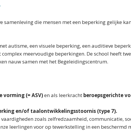
V
eve samenleving die mensen met een beperking gelijke kan
t autisme, een visuele beperking, een auditieve beperk
et complex meervoudige beperkingen. De school heeft tw
erken nauw samen met het Begeleidingscentrum.
e vorming (= ASV)
en als leerkracht
beroepsgerichte vo
rking en/of taalontwikkelingsstoornis (type 7).
e vaardigheden zoals zelfredzaamheid, communicatie, so
ze leerlingen voor op tewerkstelling in een beschermd m