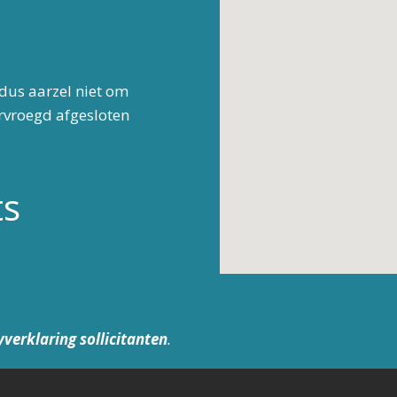
dus aarzel niet om
ervroegd afgesloten
ts
yverklaring sollicitanten
.