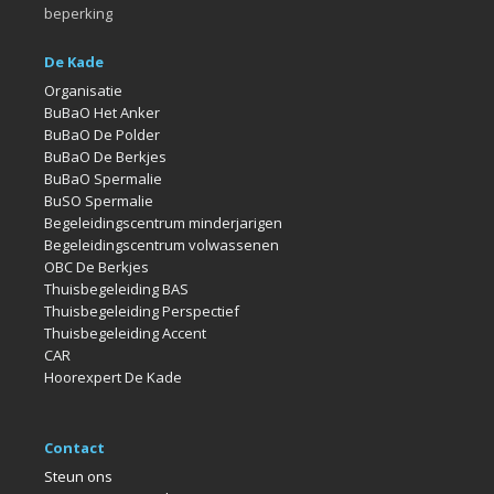
beperking
De Kade
Organisatie
BuBaO Het Anker
BuBaO De Polder
BuBaO De Berkjes
BuBaO Spermalie
BuSO Spermalie
Begeleidingscentrum minderjarigen
Begeleidingscentrum volwassenen
OBC De Berkjes
Thuisbegeleiding BAS
Thuisbegeleiding Perspectief
Thuisbegeleiding Accent
CAR
Hoorexpert De Kade
Contact
Steun ons