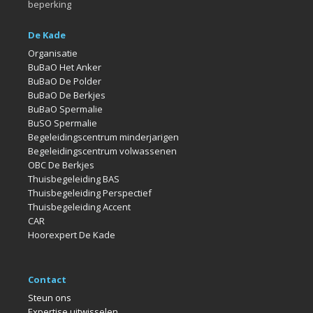
beperking
De Kade
Organisatie
BuBaO Het Anker
BuBaO De Polder
BuBaO De Berkjes
BuBaO Spermalie
BuSO Spermalie
Begeleidingscentrum minderjarigen
Begeleidingscentrum volwassenen
OBC De Berkjes
Thuisbegeleiding BAS
Thuisbegeleiding Perspectief
Thuisbegeleiding Accent
CAR
Hoorexpert De Kade
Contact
Steun ons
Expertise uitwisselen