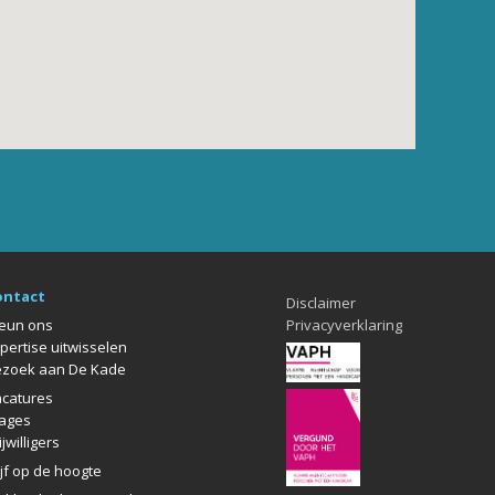
ontact
Disclaimer
eun ons
Privacyverklaring
pertise uitwisselen
zoek aan De Kade
catures
ages
ijwilligers
ijf op de hoogte