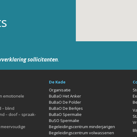
ts
yverklaring sollicitanten
.
De Kade
C
Organisatie
St
en emotionele
BuBaO Het Anker
Ex
BuBaO De Polder
Be
 – blind
BuBaO De Berkjes
Va
nd – doof – spraak-
BuBaO Spermalie
St
BuSO Spermalie
Vr
l meervoudige
Begeleidingscentrum minderjarigen
Bl
Begeleidingscentrum volwassenen