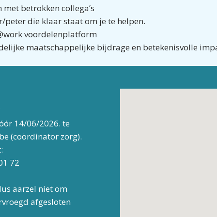
m met betrokken collega’s
peter die klaar staat om je te helpen.
ts@work voordelenplatform
idelijke maatschappelijke bijdrage en betekenisvolle imp
?
vóór 14/06/2026. te
e (coördinator zorg).
:
01 72
dus aarzel niet om
ervroegd afgesloten