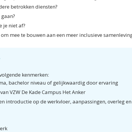
andere betrokken diensten?
rk gaan?
e je niet af?
en om mee te bouwen aan een meer inclusieve samenlev
?
e volgende kenmerken:
oma, bachelor niveau of gelijkwaardig door ervaring
den van VZW De Kade Campus Het Anker
g en introductie op de werkvloer, aanpassingen, overleg e
sterk