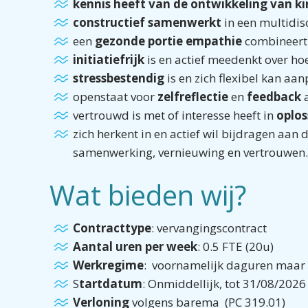
kennis heeft van de ontwikkeling van k
constructief samenwerkt
in een multidis
een
gezonde portie empathie
combineert
initiatiefrijk
is en actief meedenkt over ho
stressbestendig
is en zich flexibel kan aa
openstaat voor
zelfreflectie
en
feedback
a
vertrouwd is met of interesse heeft in
oplos
zich herkent in en actief wil bijdragen aan 
samenwerking, vernieuwing en vertrouwen.
Wat bieden wij?
Contracttype
: vervangingscontract
Aantal uren per week
: 0.5 FTE (20u)
Werkregime
: voornamelijk daguren maar m
S
tartdatum
: Onmiddellijk, tot 31/08/2026
Verloning
volgens barema (PC 319.01)