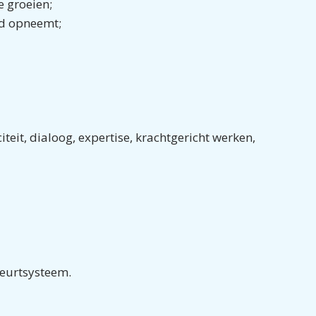
e groeien;
id opneemt;
citeit, dialoog, expertise, krachtgericht werken,
beurtsysteem.