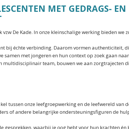
LESCENTEN MET GEDRAGS- EN
T
k vzw De Kade. In onze kleinschalige werking bieden we z
nt bij échte verbinding. Daarom vormen authenticiteit, 
j we samen met jongeren en hun context op zoek gaan naa
multidisciplinair team, bouwen we aan zorgtrajecten die
akel tussen onze leefgroepwerking en de leefwereld van d
ders of andere belangrijke ondersteuningsfiguren de hulp
ele gesprekken, waarbij je oog hebt voor hun krachten én