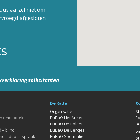
dus aarzel niet om
ervroegd afgesloten
ts
yverklaring sollicitanten
.
De Kade
C
Organisatie
St
en emotionele
BuBaO Het Anker
Ex
BuBaO De Polder
Be
 – blind
BuBaO De Berkjes
Va
nd – doof – spraak-
BuBaO Spermalie
St