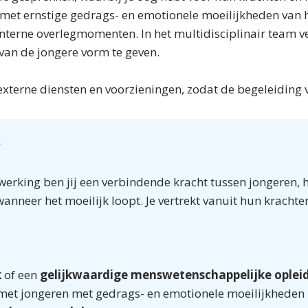
et ernstige gedrags- en emotionele moeilijkheden van 
interne overlegmomenten. In het multidisciplinair team v
 van de jongere vorm te geven.
terne diensten en voorzieningen, zodat de begeleiding 
?
rking ben jij een verbindende kracht tussen jongeren, hu
anneer het moeilijk loopt. Je vertrekt vanuit hun krach
k
of een
gelijkwaardige menswetenschappelijke oplei
f met jongeren met gedrags- en emotionele moeilijkheden