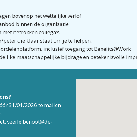
agen bovenop het wettelijke verlof
anbod binnen de organisatie
m met betrokken collega’s
peter die klaar staat om je te helpen.
oordelenplatform, inclusief toegang tot Benefits@Work
idelijke maatschappelijke bijdrage en betekenisvolle imp
 ons?
 vóór 31/01/2026 te mailen
).
et: veerle.benoot@de-