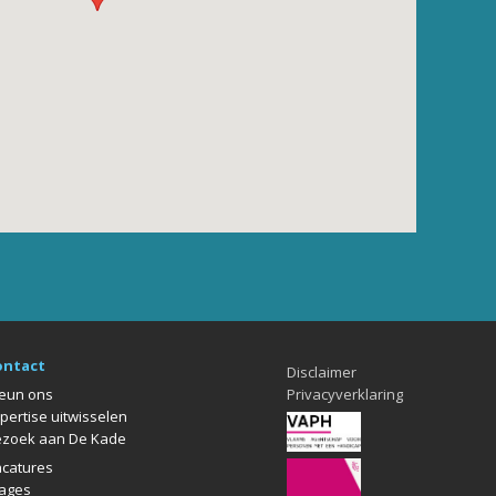
ontact
Disclaimer
eun ons
Privacyverklaring
pertise uitwisselen
zoek aan De Kade
catures
ages