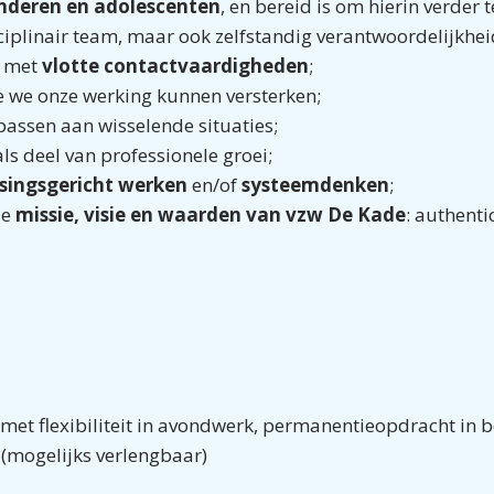
inderen en adolescenten
, en bereid is om hierin verder t
ciplinair team, maar ook zelfstandig verantwoordelijkhe
 met
vlotte contactvaardigheden
;
e we onze werking kunnen versterken;
npassen aan wisselende situaties;
ls deel van professionele groei;
singsgericht werken
en/of
systeemdenken
;
de
missie, visie en waarden van vzw De Kade
: authenti
et flexibiliteit in avondwerk, permanentieopdracht in 
 (mogelijks verlengbaar)