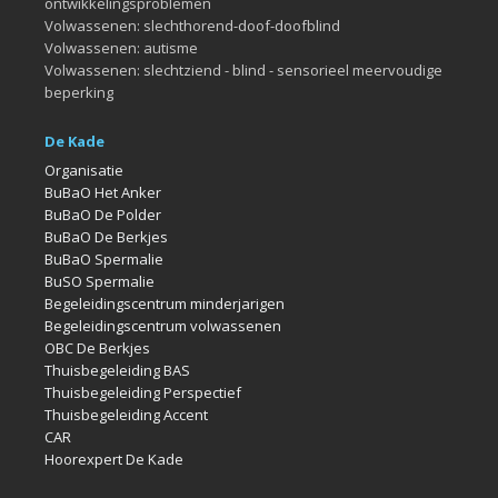
ontwikkelingsproblemen
Volwassenen: slechthorend-doof-doofblind
Volwassenen: autisme
Volwassenen: slechtziend - blind - sensorieel meervoudige
beperking
De Kade
Organisatie
BuBaO Het Anker
BuBaO De Polder
BuBaO De Berkjes
BuBaO Spermalie
BuSO Spermalie
Begeleidingscentrum minderjarigen
Begeleidingscentrum volwassenen
OBC De Berkjes
Thuisbegeleiding BAS
Thuisbegeleiding Perspectief
Thuisbegeleiding Accent
CAR
Hoorexpert De Kade