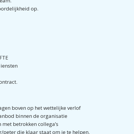
t team.
twoordelijkheid op.
 FTE
iensten
ntract.
agen boven op het wettelijke verlof
anbod binnen de organisatie
m met betrokken collega’s
peter die klaar staat om je te helpen.