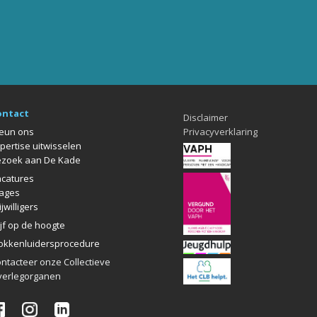
ontact
Disclaimer
eun ons
Privacyverklaring
pertise uitwisselen
zoek aan De Kade
catures
ages
ijwilligers
ijf op de hoogte
okkenlui
dersprocedure
ntacteer onze Collectieve
erlegorganen