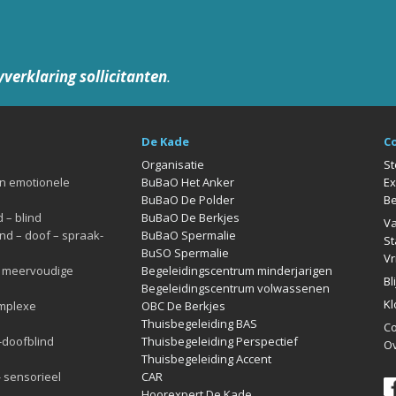
yverklaring sollicitanten
.
De Kade
C
Organisatie
St
en emotionele
BuBaO Het Anker
Ex
BuBaO De Polder
Be
 – blind
BuBaO De Berkjes
Va
nd – doof – spraak-
BuBaO Spermalie
St
BuSO Spermalie
Vr
l meervoudige
Begeleidingscentrum minderjarigen
Bl
Begeleidingscentrum volwassenen
Kl
omplexe
OBC De Berkjes
Thuisbegeleiding BAS
Co
-doofblind
Thuisbegeleiding Perspectief
Ov
Thuisbegeleiding Accent
- sensorieel
CAR
Hoorexpert De Kade