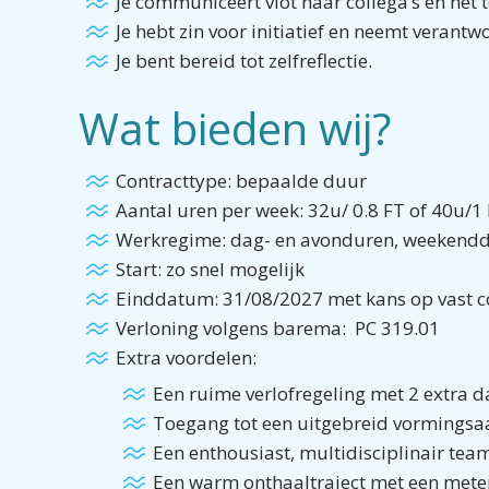
Je communiceert vlot naar collega’s en he
Je hebt zin voor initiatief en neemt veran
Je bent bereid tot zelfreflectie.
Wat bieden wij?
Contracttype: bepaalde duur
Aantal uren per week: 32u/ 0.8 FT of 40u/1
Werkregime: dag- en avonduren, weekendd
Start: zo snel mogelijk
Einddatum: 31/08/2027 met kans op vast co
Verloning volgens barema: PC 319.01
Extra voordelen:
Een ruime verlofregeling met 2 extra d
Toegang tot een uitgebreid vormingsa
Een enthousiast, multidisciplinair tea
Een warm onthaaltraject met een meter/