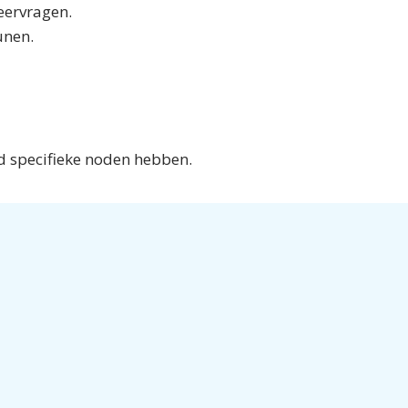
eervragen.
eunen.
nd specifieke noden hebben.