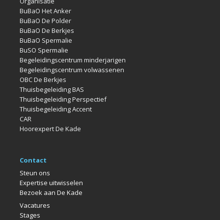
Organisatie
BuBaO Het Anker
BuBaO De Polder
BuBaO De Berkjes
BuBaO Spermalie
BuSO Spermalie
Begeleidingscentrum minderjarigen
Begeleidingscentrum volwassenen
OBC De Berkjes
Thuisbegeleiding BAS
Thuisbegeleiding Perspectief
Thuisbegeleiding Accent
CAR
Hoorexpert De Kade
Contact
Steun ons
Expertise uitwisselen
Bezoek aan De Kade
Vacatures
Stages