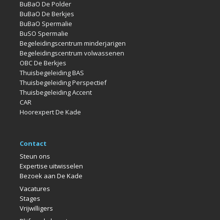
BuBaO De Polder
BuBaO De Berkjes
BuBaO Spermalie
BuSO Spermalie
Begeleidingscentrum minderjarigen
Begeleidingscentrum volwassenen
OBC De Berkjes
Thuisbegeleiding BAS
Thuisbegeleiding Perspectief
Thuisbegeleiding Accent
CAR
Hoorexpert De Kade
Contact
Steun ons
Expertise uitwisselen
Bezoek aan De Kade
Vacatures
Stages
Vrijwilligers