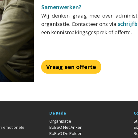
Samenwerken?
Wij denken graag mee over administr
organisatie. Contacteer ons via
schrijf
een kennismakingsgesprek of offerte.
Vraag een offerte
De Kade
C
Organisatie
St
en emotionele
BuBaO Het Anker
Ex
BuBaO De Polder
Be