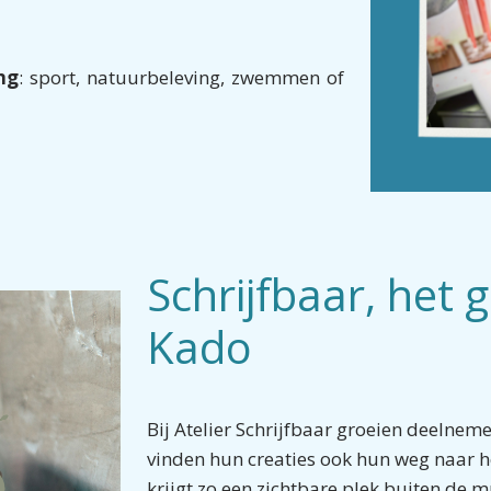
ng
: sport, natuurbeleving, zwemmen of
Schrijfbaar, het 
Kado
Bij Atelier Schrijfbaar groeien deelnemer
vinden hun creaties ook hun weg naar het
krijgt zo een zichtbare plek buiten de