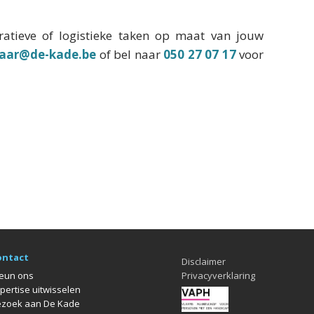
atieve of logistieke taken op maat van jouw
baar@de-kade.be
of bel naar
050 27 07 17
voor
ontact
Disclaimer
eun ons
Privacyverklaring
pertise uitwisselen
zoek aan De Kade