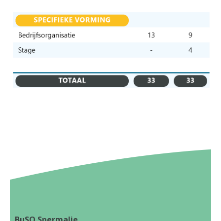
BuSO Spermalie