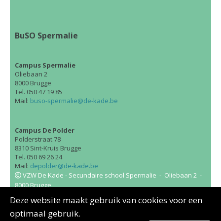
BuSO Spermalie
Campus Spermalie
Oliebaan 2
8000 Brugge
Tel. 050 47 19 85
Mail:
buso-spermalie@de-kade.be
Campus De Polder
Polderstraat 78
8310 Sint-Kruis Brugge
Tel. 050 69 26 24
Mail:
depolder@de-kade.be
VZW De Kade - Secundaire school Spermalie - Oliebaan 2 -
8000 Brugge
BuSO Spermalie maakt deel uit van
VZW De Kade
.
Deze website maakt gebruik van cookies voor een
optimaal gebruik.