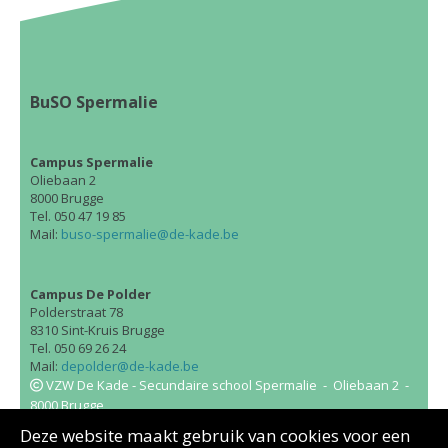
BuSO Spermalie
Campus Spermalie
Oliebaan 2
8000 Brugge
Tel. 050 47 19 85
Mail:
buso-spermalie@de-kade.be
Campus De Polder
Polderstraat 78
8310 Sint-Kruis Brugge
Tel. 050 69 26 24
Mail:
depolder@de-kade.be
VZW De Kade - Secundaire school Spermalie - Oliebaan 2 -
8000 Brugge
BuSO Spermalie maakt deel uit van
VZW De Kade
.
Deze website maakt gebruik van cookies voor een